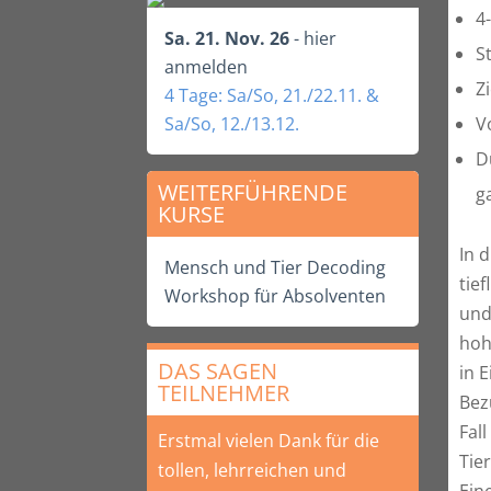
4
Sa. 21. Nov. 26
- hier
S
anmelden
Z
4 Tage: Sa/So, 21./22.11. &
Sa/So, 12./13.12.
V
D
WEITERFÜHRENDE
g
KURSE
In 
Mensch und Tier Decoding
tie
Workshop für Absolventen
und
hoh
DAS SAGEN
in 
TEILNEHMER
Bez
Fal
Erstmal vielen Dank für die
Tie
tollen, lehrreichen und
Ein