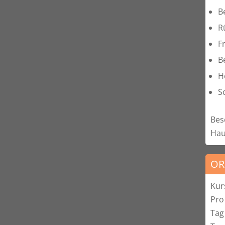
B
R
F
B
H
S
Bes
Hau
OR
Kur
Pro
Tag