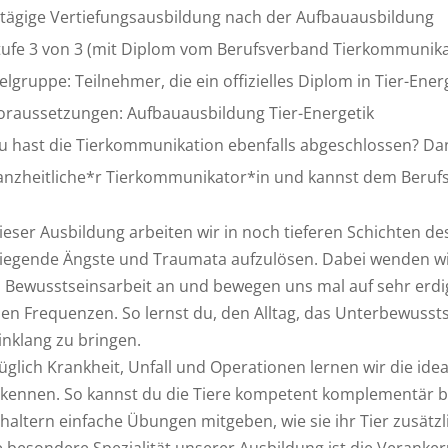
-tägige Vertiefungsausbildung nach der Aufbauausbildung
tufe 3 von 3 (mit Diplom vom Berufsverband Tierkommunik
ielgruppe: Teilnehmer, die ein offizielles Diplom in Tier-En
oraussetzungen: Aufbauausbildung Tier-Energetik
u hast die Tierkommunikation ebenfalls abgeschlossen? Dann
anzheitliche*r Tierkommunikator*in und kannst dem Beruf
dieser Ausbildung arbeiten wir in noch tieferen Schichten d
fliegende Ängste und Traumata aufzulösen. Dabei wenden w
 Bewusstseinsarbeit an und bewegen uns mal auf sehr erdig
en Frequenzen. So lernst du, den Alltag, das Unterbewussts
Einklang zu bringen.
üglich Krankheit, Unfall und Operationen lernen wir die ide
l kennen. So kannst du die Tiere kompetent komplementär 
rhaltern einfache Übungen mitgeben, wie sie ihr Tier zusätz
e besondere Spezialität unserer Ausbildung ist die Verank