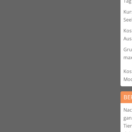
Tag
Kur
See
Kos
Aus
Gru
max
Kos
Mod
BE
Nac
gan
Tie