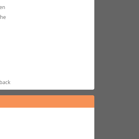
ren
ihe
back