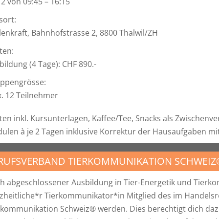
 2 von 09:45 – 16:15
sort:
lenkraft, Bahnhofstrasse 2, 8800 Thalwil/ZH
ten:
bildung (4 Tage): CHF 890.-
ppengrösse:
. 12 Teilnehmer
ten inkl. Kursunterlagen, Kaffee/Tee, Snacks als Zwischenve
ulen à je 2 Tagen inklusive Korrektur der Hausaufgaben m
RUFSVERBAND TIERKOMMUNIKATION SCHWEIZ
h abgeschlossener Ausbildung in Tier-Energetik und Tierko
zheitliche*r Tierkommunikator*in Mitglied des im Handels
rkommunikation Schweiz® werden. Dies berechtigt dich dazu