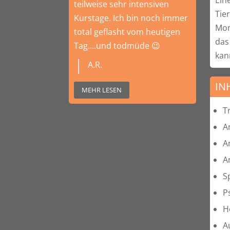
teilweise sehr intensiven
Tie
Kurstage. Ich bin noch immer
Mom
total geflasht vom heutigen
das
Tag….und todmüde 😉
kan
A.R.
IN
MEHR LESEN
T
A
A
A
S
P
H
A