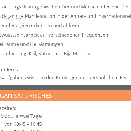
eziehungsclearing zwischen Tier und Mensch oder zwei Tie
ückgängige Manifestation in der Ahnen- und Inkarnationsre
remdenergien erkennen und ablösen
ewusstseinsarbeit auf verschiedenen Frequenzen
eilräume und Heil-Atmungen
oundhealing: Kril, Kotodama, Bija Mantras
onderes:
saufgaben zwischen den Kurstagen mit persönlichem Feed
GANISATORISCHES
szeiten:
 Modul à zwei Tage:
 1 von 09:45 – 16:45