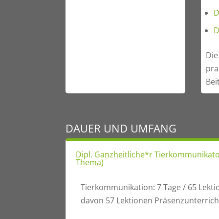
D
D
Die
pra
Bei
DAUER UND UMFANG
Dipl. Ganzheitliche*r Tierkommunikato
Thema)
Tierkommunikation: 7 Tage / 65 Lekti
davon 57 Lektionen Präsenzunterrich