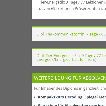
Tier-Energetik: 9 Tage / 77 Lektionen 
davon 69 Lektionen Präsenzunterrich
Dipl. Tierkommunikator*in: 7 Tage / 6
Dipl. Tier-Energetiker*in: 9 Tage / 77 
Energetik/Energiearbeit für Tiere)
WEITERBILDUNG FÜR ABSOLVE
Für Inhaber des Diploms in ganzheitli
Kompaktkurs Decoding: Spiegel Me
Workshop für Absolventen (wechse