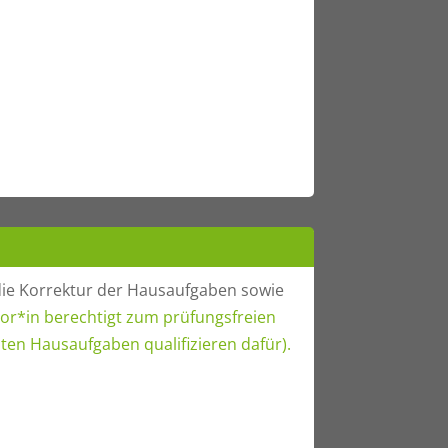
die Korrektur der Hausaufgaben sowie
or*in berechtigt zum prüfungsfreien
ten Hausaufgaben qualifizieren dafür).