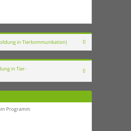
sbildung in Tierkommunikation)
dung in Tier-
n im Programm