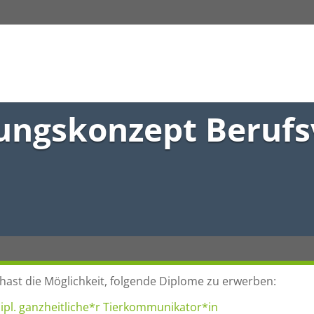
ungskonzept Beruf
hast die Möglichkeit, folgende Diplome zu erwerben:
ipl. ganzheitliche*r Tierkommunikator*in