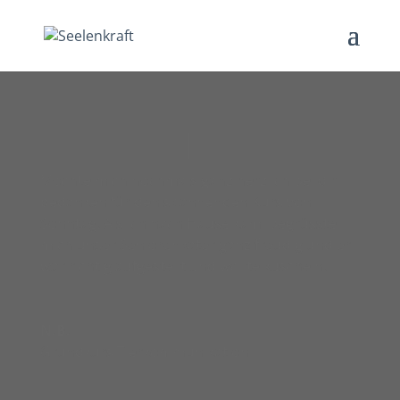
Möchte mich nochmals ganz herzlich bei dir
bedanken für den spannenden Kurs von
Sonntag. Als ich nach Hause kam, begrüsste
mich unser Seniorenkater ganz freudig und er
war richtig aufgestellt und wollte kuscheln.
N.B.
Grundkurs Tierkommunikation