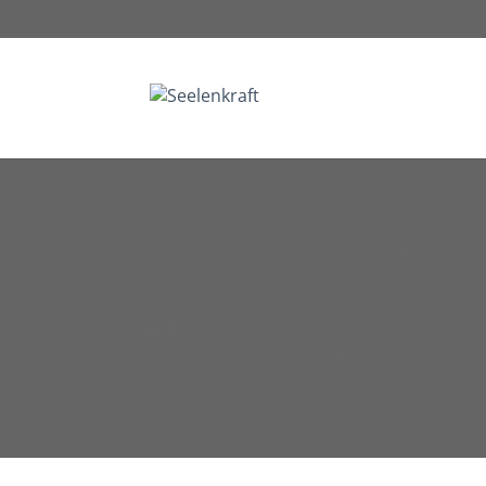
Vielen Dank, dass ich diese wertvolle Arbe
M.F.
Vertiefungsausbildung Energiearbeit für 