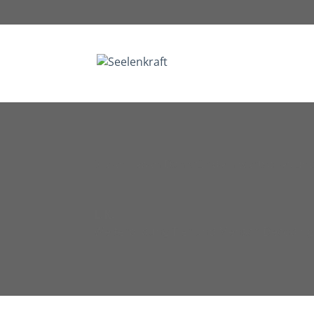
Vielen lieben Dank für dein wertvolles und
L.K.
Weiterbildung Tier und Mensch Decoding