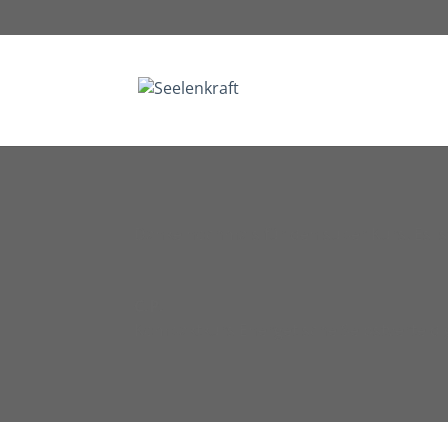
Danke nochmals für den super Kurs. Es is
C.P.
Kompaktkurs Energetische Selbstverteid