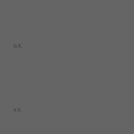
Der Kurs war echt toll und sehr lernreich am
samstag, wir freuen uns riesen auf den
basiskurs:) J.B. Grundkurs Energiearbeit für...
G.K.
von
Sybille Lüthi
|
07. April 2021
Vielen Dank für die Beschreibung und den sehr
lernreichen, spannenden und interessanten
Hausclearing Kurs. G.K. Kompaktkurs
Hausclearing...
V.V.
von
Sybille Lüthi
|
07. April 2021
Ich glaub, ich hab es dir schon mal gesagt, aber